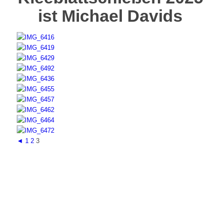
ist Michael Davids
◄
1
2
3