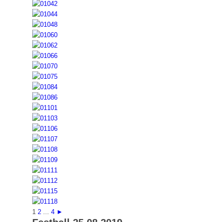
1
2
...
4
►