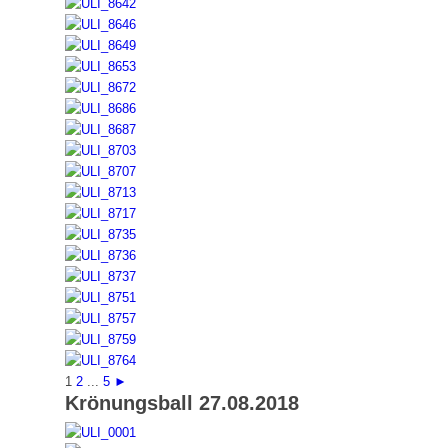
1
2
...
5
►
Krönungsball 27.08.2018