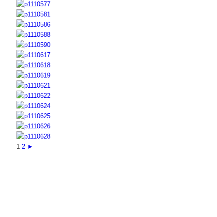
1
2
►