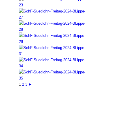
1
2
3
►